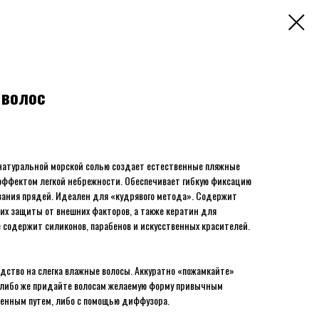
 волос
 натуральной морской солью создает естественные пляжные
 эффектом легкой небрежности. Обеспечивает гибкую фиксацию
вания прядей. Идеален для «кудрявого метода». Содержит
 их защиты от внешних факторов, а также кератин для
е содержит силиконов, парабенов и искусственных красителей.
дство на слегка влажные волосы. Аккуратно «пожамкайте»
 либо же придайте волосам желаемую форму привычным
венным путем, либо с помощью диффузора.