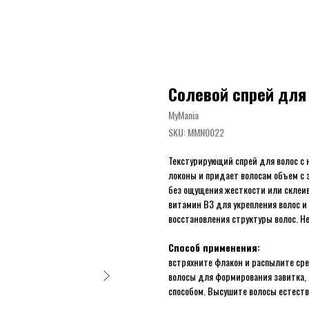
Солевой спрей для
MyMania
SKU:
MMN0022
Текстурирующий спрей для волос с
локоны и придает волосам объем с
без ощущения жесткости или склеи
витамин В3 для укрепления волос и
восстановления структуры волос. Н
Способ применения:
встряхните флакон и распылите сре
волосы для формирования завитка,
способом. Высушите волосы естест